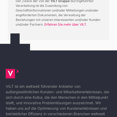
Der Zweck der von der
VILT Gruppe
durchgeführten
Verarbeitung ist die Zusendung von
Geschäftsinformationen und/oder Mitteilungen und/oder
angeforderten Dokumenten, die Verwaltung der
Beziehungen mit unseren Interessenten und/oder Kunden
und/oder Partnern.
Erfahren Sie mehr über VILT.
VILT ist ein weltweit führender Anbieter von
außergewöhnlichen Kunden- und Mitarbeitererlebnissen, der
sich durch eine Kultur, die den Menschen in den Mittelpunkt
stellt, und innovative Problemlösungen auszeichnet. Wir
haben uns auf die Optimierung von Kundenerlebnissen und
betrieblicher Effizienz in verschiedenen Branchen weltweit