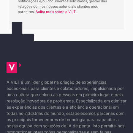
notificações e/ou documentos solicitados, gestão das
relações com os nossos potenciais clientes e/ou
parceiros.
Saiba mais sobre a VILT.
A VILT é um líder global na criação de experiências
excecionais para clientes e colaboradores, impulsionada por
uma cultura que coloca as pessoas em primeiro lugar e pela
resolução inovadora de problemas. Especializada em otimizar
as experiências dos clientes e a eficiência operacional em
todas as indústrias do mundo, estabelecemos parcerias com
os principais fornecedores de tecnologia para capacitar a
nossa equipa com soluções de IA de ponta. Isto permite-nos
proporcionar interacções personalizadas e sem falhas,