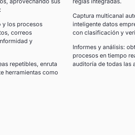
ños, aprovechando sus
reglas integradas.
:
Captura multicanal au
o y los procesos
inteligente datos empr
os, correos
con clasificación y ve
onformidad y
Informes y análisis: ob
procesos en tiempo rea
as repetibles, enruta
auditoría de todas las
te herramientas como