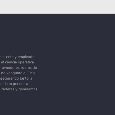
de cliente y empleado.
 eficiencia operativa
proveedores líderes de
A de vanguardia. Esto
 asegurando tanto la
ar la experiencia
duraderas y generamos