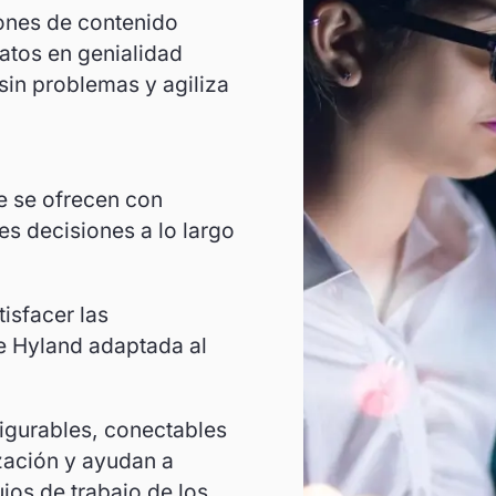
iones de contenido
datos en genialidad
sin problemas y agiliza
e se ofrecen con
s decisiones a lo largo
isfacer las
e Hyland adaptada al
igurables, conectables
zación y ayudan a
ujos de trabajo de los