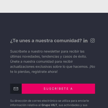
¿Te unes a nuestra comunidad?
Suscríbete a nuestro newsletter para recibir las
últimas novedades, tendencias y casos de éxito.
Únete a nuestra comunidad para recibir
actualizaciones exclusivas sobre lo que hacemos. ¡No
te lo pierdas, regístrate ahora!
SUSCRÍBETE A
Su dirección de correo electrónico se utiliza para enviarle
información relativa al
Grupo VILT
, sus actividades y sus